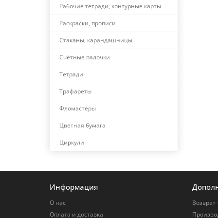
Рабочие тетради, контурные карты
Раскраски, прописи
Стаканы, карандашницы
Счётные палочки
Тетради
Трафареты
Фломастеры
Цветная бумага
Циркули
Информация
Допол
О нас
Возврат 
Оплата и доставка
Произво