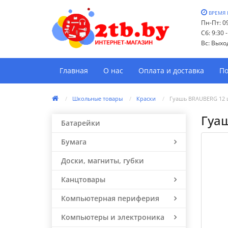
ВРЕМЯ 
Пн-Пт: 09
Сб: 9:30 
Вс: Выхо
Главная
О нас
Оплата и доставка
По
Школьные товары
Краски
Гуашь BRAUBERG 12 ц
Гуаш
Батарейки
Бумага
Доски, магниты, губки
Канцтовары
Компьютерная периферия
Компьютеры и электроника