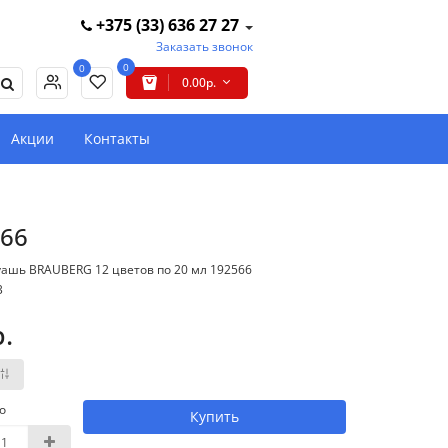
+375 (33) 636 27 27
Заказать звонок
0
0
0.00р.
Акции
Контакты
566
уашь BRAUBERG 12 цветов по 20 мл 192566
3
р.
о
Купить