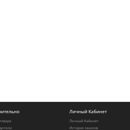
нительно
Личный Кабинет
товара
Личный Кабинет
дители
История заказов