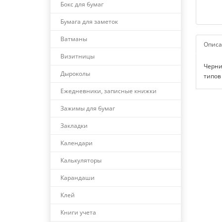
Бокс для бумаг
Бумага для заметок
Ватманы
Описа
Визитницы
Черни
Дыроколы
типов
Ежедневники, записные книжки
Зажимы для бумаг
Закладки
Календари
Калькуляторы
Карандаши
Клей
Книги учета