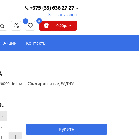
+375 (33) 636 27 27
Заказать звонок
0
0
0.00р.
Акции
Контакты
А
20006 Чернила 70мл ярко-синие, РАДУГА
1
р.
о
Купить