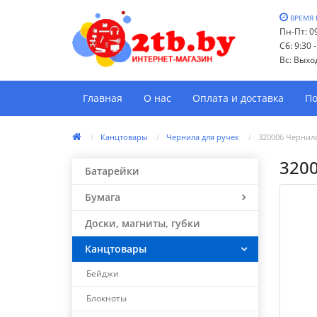
ВРЕМЯ 
Пн-Пт: 09
Сб: 9:30 
Вс: Выхо
Главная
О нас
Оплата и доставка
По
Канцтовары
Чернила для ручек
320006 Чернил
320
Батарейки
Бумага
Доски, магниты, губки
Канцтовары
Бейджи
Блокноты