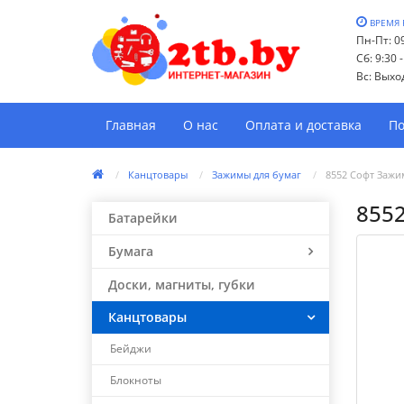
ВРЕМЯ 
Пн-Пт: 09
Сб: 9:30 
Вс: Выхо
Главная
О нас
Оплата и доставка
По
Канцтовары
Зажимы для бумаг
8552 Софт Зажи
855
Батарейки
Бумага
Доски, магниты, губки
Канцтовары
Бейджи
Блокноты