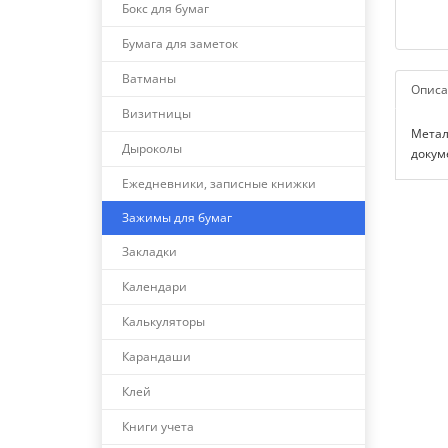
Бокс для бумаг
Бумага для заметок
Ватманы
Описа
Визитницы
Метал
Дыроколы
докум
Ежедневники, записные книжки
Зажимы для бумаг
Закладки
Календари
Калькуляторы
Карандаши
Клей
Книги учета