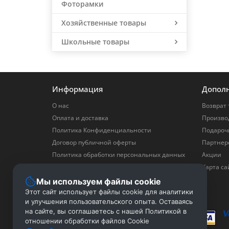
Фоторамки
Хозяйственные товары
Школьные товары
Информация
Допол
О нас
Возврат 
Оплата и доставка
Произво
Политика Конфиденциальности
Подароч
Договор публичной оферты
Партнер
Политика обработки персональных данных
Акции
Политика в отношении обработки файлов
Карта са
Cookie
Мы используем файлы cookie
Скачать прайс
Этот сайт использует файлы cookie для аналитики
и улучшения пользовательского опыта. Оставаясь
на сайте, вы соглашаетесь с нашей Политикой в
отношении обработки файлов Cookie