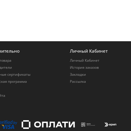
нительно
Личный Кабинет
товара
Личный Кабинет
дители
История заказов
ные сертификаты
Закладки
ская программа
Рассылка
йта