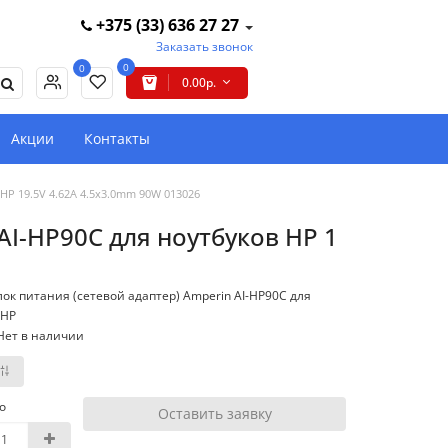
+375 (33) 636 27 27
Заказать звонок
0
0
0.00р.
Акции
Контакты
 HP 19.5V 4.62A 4.5x3.0mm 90W 013026
AI-HP90C для ноутбуков HP 1
лок питания (сетевой адаптер) Amperin AI-HP90C для
 HP
Нет в наличии
о
Оставить заявку