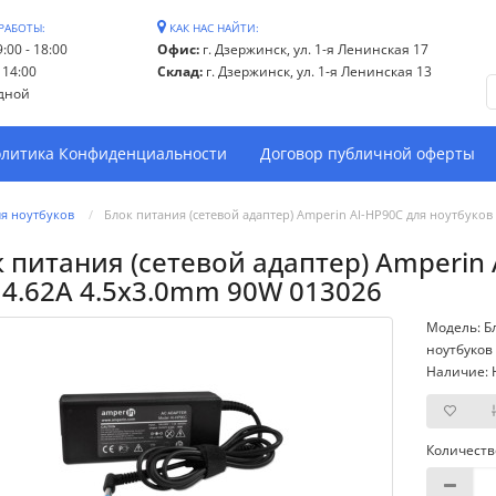
РАБОТЫ:
КАК НАС НАЙТИ:
:00 - 18:00
Офис:
г. Дзержинск, ул. 1-я Ленинская 17
- 14:00
Склад:
г. Дзержинск, ул. 1-я Ленинская 13
дной
литика Конфиденциальности
Договор публичной оферты
ля ноутбуков
Блок питания (сетевой адаптер) Amperin AI-HP90C для ноутбуков
 питания (сетевой адаптер) Amperin 
 4.62A 4.5x3.0mm 90W 013026
Модель: Б
ноутбуков
Наличие: 
Количеств