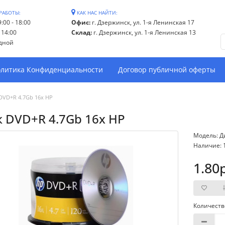
РАБОТЫ:
КАК НАС НАЙТИ:
:00 - 18:00
Офис:
г. Дзержинск, ул. 1-я Ленинская 17
- 14:00
Склад:
г. Дзержинск, ул. 1-я Ленинская 13
дной
литика Конфиденциальности
Договор публичной оферты
DVD+R 4.7Gb 16x HP
 DVD+R 4.7Gb 16x HP
Модель: Д
Наличие: 
1.80
Количеств