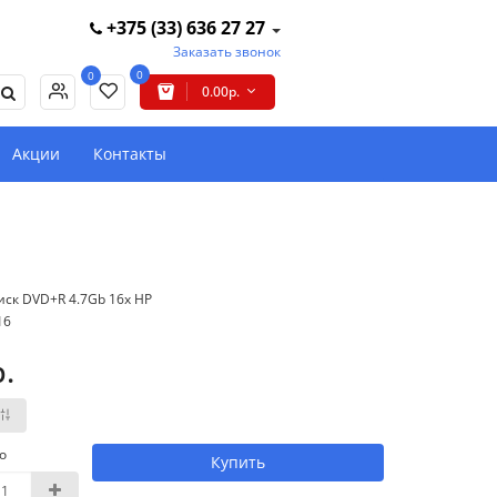
+375 (33) 636 27 27
Заказать звонок
0
0
0.00р.
Акции
Контакты
иск DVD+R 4.7Gb 16x HP
16
р.
о
Купить