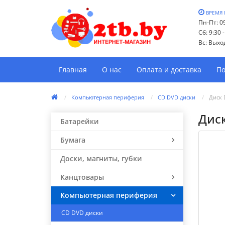
ВРЕМЯ 
Пн-Пт: 09
Сб: 9:30 
Вс: Выхо
Главная
О нас
Оплата и доставка
По
Компьютерная периферия
CD DVD диски
Диск 
Диск
Батарейки
Бумага
Доски, магниты, губки
Канцтовары
Компьютерная периферия
CD DVD диски