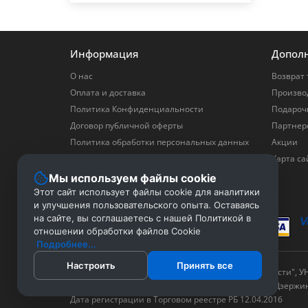
Информация
Допол
О нас
Возврат 
Оплата и доставка
Произво
Политика Конфиденциальности
Подароч
Договор публичной оферты
Партнер
Политика обработки персональных данных
Акции
Политика в отношении обработки файлов
Карта са
Cookie
Мы используем файлы cookie
Скачать прайс
Этот сайт использует файлы cookie для аналитики
и улучшения пользовательского опыта. Оставаясь
на сайте, вы соглашаетесь с нашей Политикой в
отношении обработки файлов Cookie
Подробнее...
Настроить
Принять все
© 2016 - 2026 2tb.by ™ ООО "Территория безопасности", У
Офис: г. Дзержинск, ул. 1-я Ленинская 17 Cклад: г. Дзержи
Дата регистрации в Торговом реестре РБ 12.04.2016