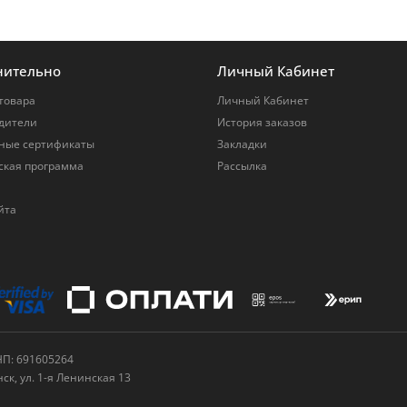
нительно
Личный Кабинет
товара
Личный Кабинет
дители
История заказов
ные сертификаты
Закладки
ская программа
Рассылка
йта
НП: 691605264
нск, ул. 1-я Ленинская 13