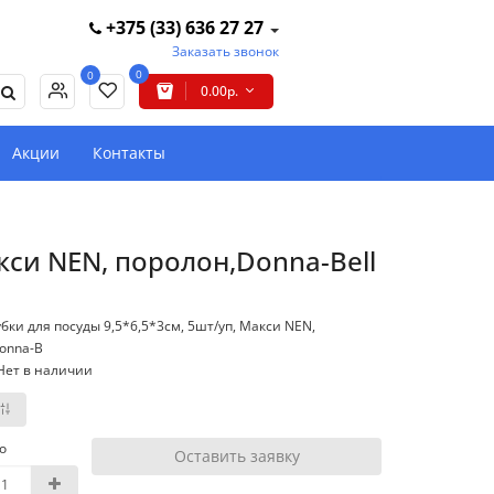
+375 (33) 636 27 27
Заказать звонок
0
0
0.00р.
Акции
Контакты
акси NEN, поролон,Donna-Bell
бки для посуды 9,5*6,5*3см, 5шт/уп, Макси NEN,
onna-B
Нет в наличии
о
Оставить заявку