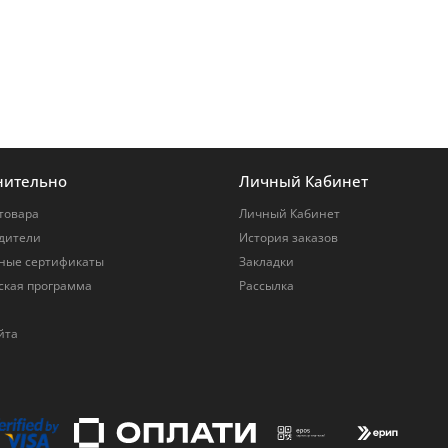
нительно
Личный Кабинет
товара
Личный Кабинет
дители
История заказов
ные сертификаты
Закладки
ская программа
Рассылка
йта