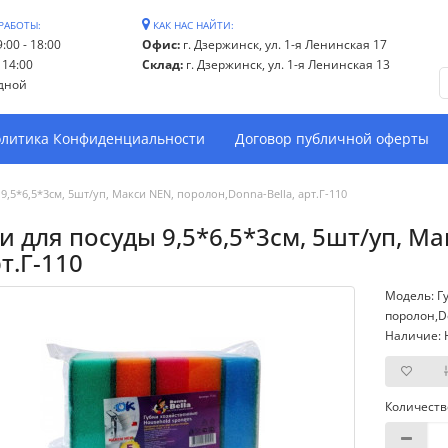
РАБОТЫ:
КАК НАС НАЙТИ:
:00 - 18:00
Офис:
г. Дзержинск, ул. 1-я Ленинская 17
- 14:00
Склад:
г. Дзержинск, ул. 1-я Ленинская 13
дной
литика Конфиденциальности
Договор публичной оферты
9,5*6,5*3см, 5шт/уп, Макси NEN, поролон,Donna-Bella, арт.Г-110
и для посуды 9,5*6,5*3см, 5шт/уп, М
рт.Г-110
Модель: Гу
поролон,D
Наличие: 
Количеств