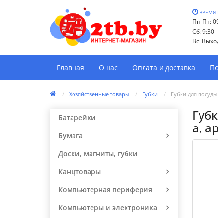
ВРЕМЯ 
Пн-Пт: 09
Сб: 9:30 
Вс: Выхо
Главная
О нас
Оплата и доставка
По
Хозяйственные товары
Губки
Губки для посуды 
Губк
Батарейки
a, а
Бумага
Доски, магниты, губки
Канцтовары
Компьютерная периферия
Компьютеры и электроника