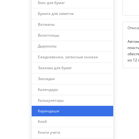
Бокс для бумаг
Бумага для заметок
Ватманы
Описа
Визитницы
Автом
Дыроколы
пласт
обесп
Ежедневники, записные книжки
из 12
Зажимы для бумаг
Закладки
Календари
Калькуляторы
Карандаши
Клей
Книги учета