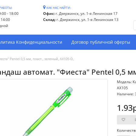
РАБОТЫ:
КАК НАС НАЙТИ:
:00 - 18:00
Офис:
г. Дзержинск, ул. 1-я Ленинская 17
- 14:00
Склад:
г. Дзержинск, ул. 1-я Ленинская 13
дной
литика Конфиденциальности
Договор публичной оферты
ста" Pentel 0,5 мм, пласт., зеленый, AX105-D,
ндаш автомат. "Фиеста" Pentel 0,5 мм
Модель: Ка
AX105
Наличие: 
1.93
Количеств