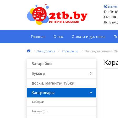
ВРЕМЯ 
Пн-Пт: 09
Сб: 9:30 
Вс: Выхо
Главная
О нас
Оплата и доставка
По
Канцтовары
Карандаши
Карандаш автомат. "Фие
Кара
Батарейки
Бумага
Доски, магниты, губки
Канцтовары
Бейджи
Блокноты