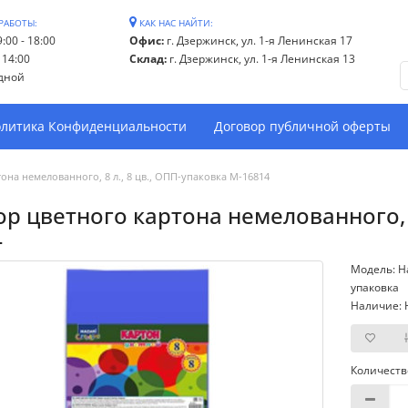
РАБОТЫ:
КАК НАС НАЙТИ:
:00 - 18:00
Офис:
г. Дзержинск, ул. 1-я Ленинская 17
- 14:00
Склад:
г. Дзержинск, ул. 1-я Ленинская 13
дной
литика Конфиденциальности
Договор публичной оферты
она немелованного, 8 л., 8 цв., ОПП-упаковка M-16814
р цветного картона немелованного, 8
4
Модель: На
упаковка
Наличие: 
Количеств