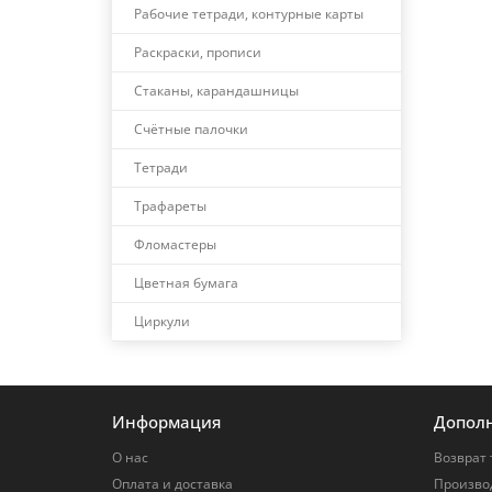
Рабочие тетради, контурные карты
Раскраски, прописи
Стаканы, карандашницы
Счётные палочки
Тетради
Трафареты
Фломастеры
Цветная бумага
Циркули
Информация
Допол
О нас
Возврат 
Оплата и доставка
Произво