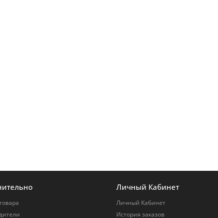
нительно
Личный Кабинет
товара
Личный Кабинет
дители
История заказов