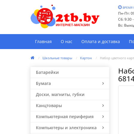
ВРЕМЯ 
Пн-Пт: 09
Сб: 9:30 
Вс: Выхо
Главная
О нас
Оплата и доставка
По
Школьные товары
Картон
Набор цветного карт
Набо
Батарейки
681
Бумага
Доски, магниты, губки
Канцтовары
Компьютерная периферия
Компьютеры и электроника