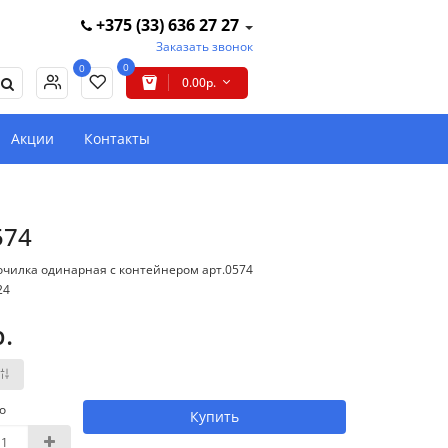
+375 (33) 636 27 27
Заказать звонок
0
0
0.00р.
Акции
Контакты
574
очилка одинарная с контейнером арт.0574
24
р.
о
Купить