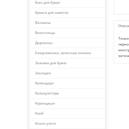
Бокс для бумаг
Бумага для заметок
Ватманы
Описа
Визитницы
Точил
Дыроколы
черно
конст
Ежедневники, записные книжки
заточ
Зажимы для бумаг
Закладки
Календари
Калькуляторы
Карандаши
Клей
Книги учета