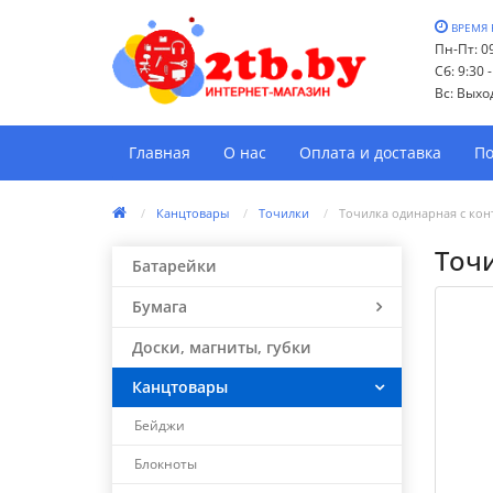
ВРЕМЯ 
Пн-Пт: 09
Сб: 9:30 
Вс: Выхо
Главная
О нас
Оплата и доставка
По
Канцтовары
Точилки
Точилка одинарная с кон
Точи
Батарейки
Бумага
Доски, магниты, губки
Канцтовары
Бейджи
Блокноты